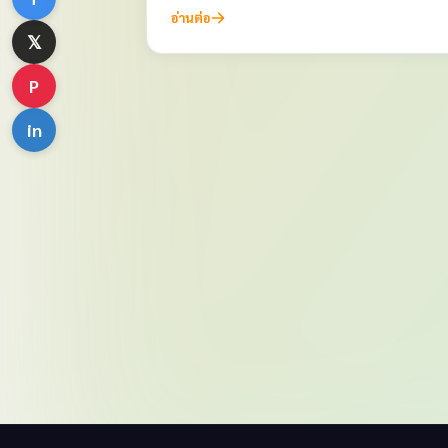
อ่านต่อ
𝕏
P
in