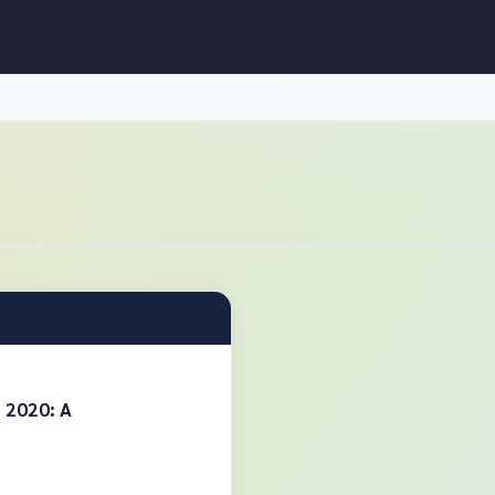
 2020: A