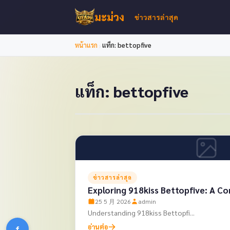
มะม่วง
ข่าวสารล่าสุด
›
หน้าแรก
แท็ก: bettopfive
แท็ก: bettopfive
ข่าวสารล่าสุด
Exploring 918kiss Bettopfive: A C
25 5 月 2026
admin
Understanding 918kiss Bettopfi...
อ่านต่อ
f