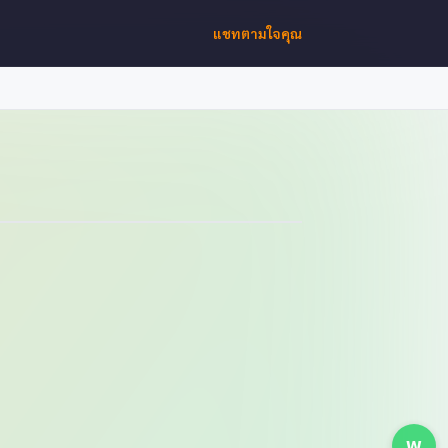
แชทตามใจคุณ
W