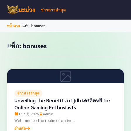
มะม่วง
ข่าวสารล่าสุด
›
หน้าแรก
แท็ก: bonuses
แท็ก: bonuses
ข่าวสารล่าสุด
Unveiling the Benefits of jdb เครดิตฟรี for
Online Gaming Enthusiasts
16 7 月 2026
admin
Welcome to the realm of online...
อ่านต่อ