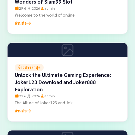
Wonders of Siam99 Slot
29 6 月 2026
admin
Welcome to the world of online...
อ่านต่อ
ข่าวสารล่าสุด
Unlock the Ultimate Gaming Experience:
Joker123 Download and Joker888
Exploration
22 6 月 2026
admin
The Allure of Joker123 and Jok...
อ่านต่อ