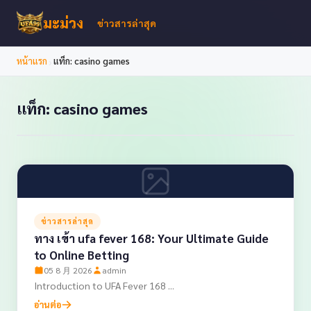
มะม่วง
ข่าวสารล่าสุด
›
หน้าแรก
แท็ก: casino games
แท็ก: casino games
ข่าวสารล่าสุด
ทาง เข้า ufa fever 168: Your Ultimate Guide
to Online Betting
05 8 月 2026
admin
Introduction to UFA Fever 168 ...
อ่านต่อ