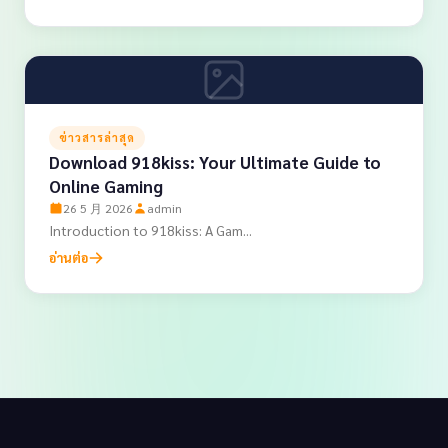
ข่าวสารล่าสุด
Download 918kiss: Your Ultimate Guide to
Online Gaming
26 5 月 2026
admin
Introduction to 918kiss: A Gam...
อ่านต่อ