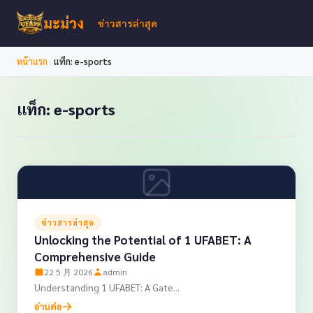
มะม่วง
ข่าวสารล่าสุด
›
หน้าแรก
แท็ก: e-sports
แท็ก: e-sports
ข่าวสารล่าสุด
Unlocking the Potential of 1 UFABET: A
Comprehensive Guide
22 5 月 2026
admin
Understanding 1 UFABET: A Gate...
อ่านต่อ