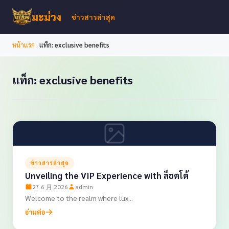
มะม่วง
ข่าวสารล่าสุด
›
หน้าแรก
แท็ก: exclusive benefits
แท็ก: exclusive benefits
ข่าวสารล่าสุด
Unveiling the VIP Experience with ล็อตโต้
27 6 月 2026
admin
Welcome to the realm where lux...
อ่านต่อ