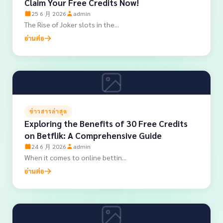
Claim Your Free Credits Now!
25 6 月 2026
admin
The Rise of Joker slots in the...
อ่านต่อ
ข่าวสารล่าสุด
Exploring the Benefits of 30 Free Credits
on Betflik: A Comprehensive Guide
24 6 月 2026
admin
When it comes to online bettin...
อ่านต่อ