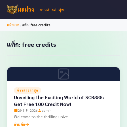
มะม่วง
ข่าวสารล่าสุด
›
หน้าแรก
แท็ก: free credits
แท็ก: free credits
ข่าวสารล่าสุด
Unveiling the Exciting World of SCR888:
Get Free 100 Credit Now!
29 7 月 2026
admin
Welcome to the thrilling unive...
อ่านต่อ