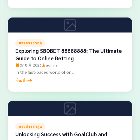
ข่าวสารล่าสุด
Exploring SBOBET 88888888: The Ultimate
Guide to Online Betting
07 8 月 2026
admin
In the fast-paced world of onl...
อ่านต่อ
ข่าวสารล่าสุด
Unlocking Success with GoalClub and