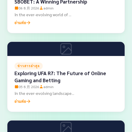
SBOBET: A Winning Partnership
06 8 月 2026
admin
In the ever-evolving world of ...
อ่านต่อ
ข่าวสารล่าสุด
Exploring UFA R7: The Future of Online
Gaming and Betting
05 8 月 2026
admin
In the ever-evolving landscape...
อ่านต่อ