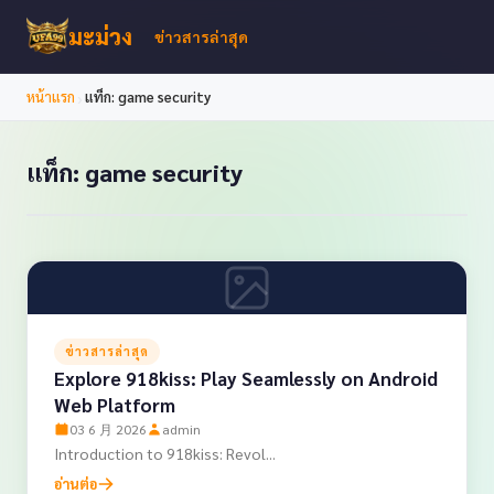
มะม่วง
ข่าวสารล่าสุด
›
หน้าแรก
แท็ก: game security
แท็ก: game security
ข่าวสารล่าสุด
Explore 918kiss: Play Seamlessly on Android
Web Platform
03 6 月 2026
admin
Introduction to 918kiss: Revol...
อ่านต่อ