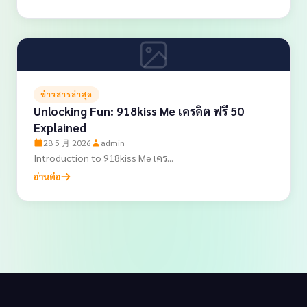
ข่าวสารล่าสุด
Unlocking Fun: 918kiss Me เครดิต ฟรี 50
Explained
28 5 月 2026
admin
Introduction to 918kiss Me เคร...
อ่านต่อ