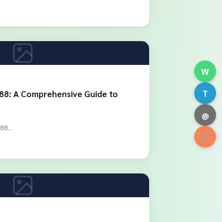
W
T
888: A Comprehensive Guide to
@
8...