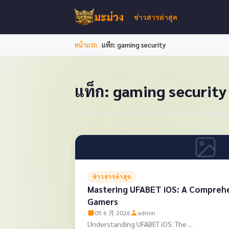
มะม่วง
ข่าวสารล่าสุด
›
หน้าแรก
แท็ก: gaming security
แท็ก: gaming security
ข่าวสารล่าสุด
Mastering UFABET iOS: A Comprehe
Gamers
05 6 月 2026
admin
Understanding UFABET iOS: The ...