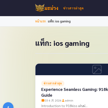
มะม่วง
ข่าวสารล่าสุด
›
หน้าแรก
แท็ก: ios gaming
แท็ก: ios gaming
ข่าวสารล่าสุด
Experience Seamless Gaming: 918kis
Guide
03 6 月 2026
admin
Introduction to 918kiss เล่นผ่...
f