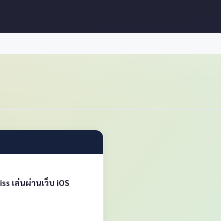
s เล่นผ่านเว็บ iOS