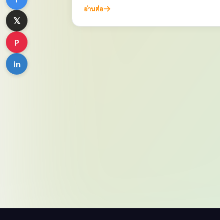
อ่านต่อ
𝕏
P
in