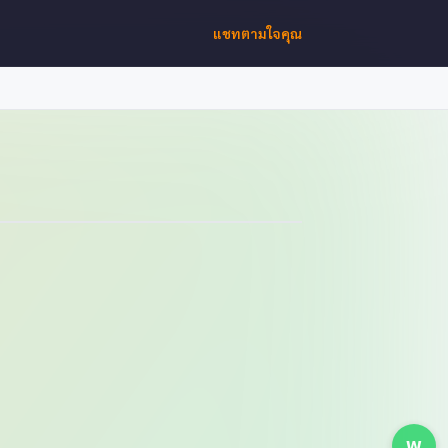
แชทตามใจคุณ
W