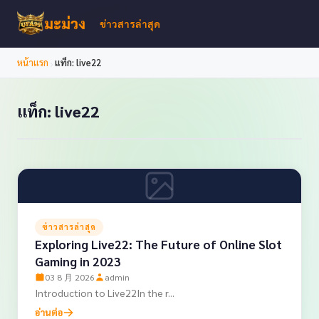
มะม่วง
ข่าวสารล่าสุด
›
หน้าแรก
แท็ก: live22
แท็ก: live22
ข่าวสารล่าสุด
Exploring Live22: The Future of Online Slot
Gaming in 2023
03 8 月 2026
admin
Introduction to Live22In the r...
อ่านต่อ