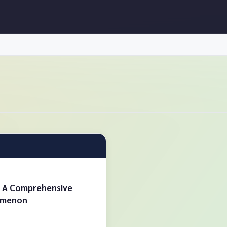
8: A Comprehensive
nomenon