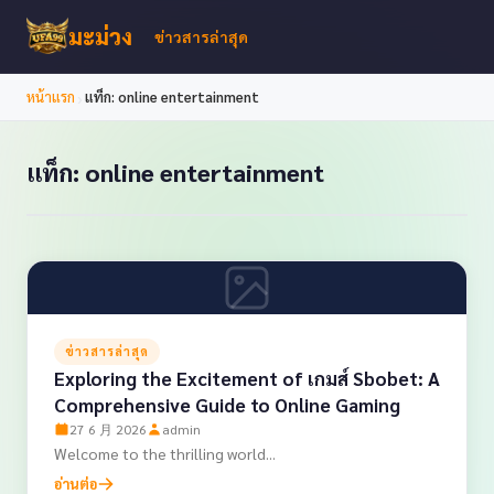
มะม่วง
ข่าวสารล่าสุด
›
หน้าแรก
แท็ก: online entertainment
แท็ก: online entertainment
ข่าวสารล่าสุด
Exploring the Excitement of เกมส์ Sbobet: A
Comprehensive Guide to Online Gaming
27 6 月 2026
admin
Welcome to the thrilling world...
อ่านต่อ