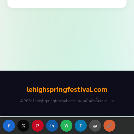
lehighspringfestival.com
© 2026 lehighspringfestival.com. สงวนลิขสิทธิ์ทุกประการ
f
𝕏
P
in
W
T
@