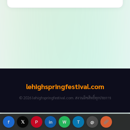
lehighspringfestival.com
© 2026 lehighspringfestival.com. สงวนลิขสิทธิ์ทุกประการ
f
𝕏
P
in
W
T
@