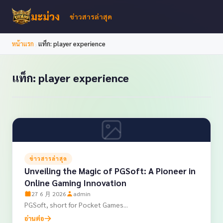
มะม่วง
ข่าวสารล่าสุด
›
หน้าแรก
แท็ก: player experience
แท็ก: player experience
ข่าวสารล่าสุด
Unveiling the Magic of PGSoft: A Pioneer in
Online Gaming Innovation
27 6 月 2026
admin
PGSoft, short for Pocket Games...
อ่านต่อ