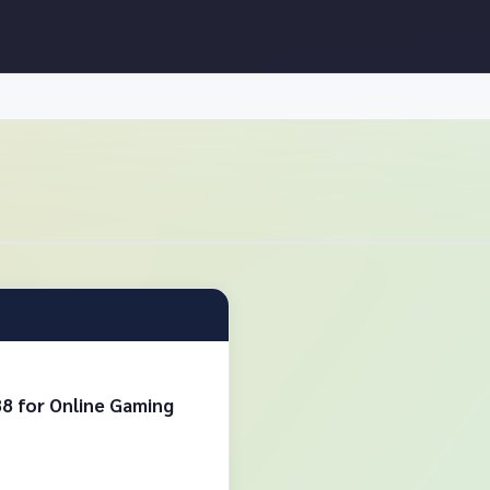
88 for Online Gaming