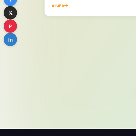
อ่านต่อ
𝕏
P
in