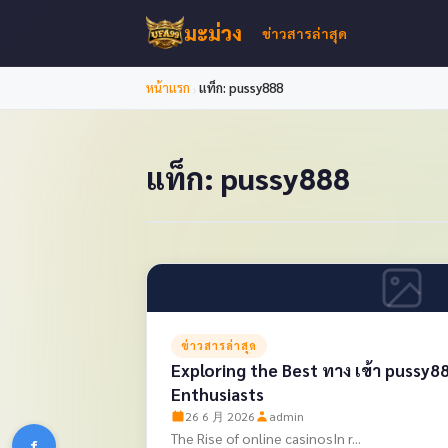
มะม่วง
ข่าวสารล่าสุด
›
หน้าแรก
แท็ก: pussy888
แท็ก: pussy888
ข่าวสารล่าสุด
Exploring the Best ทาง เข้า pussy8
Enthusiasts
26 6 月 2026
admin
The Rise of online casinosIn r...
f