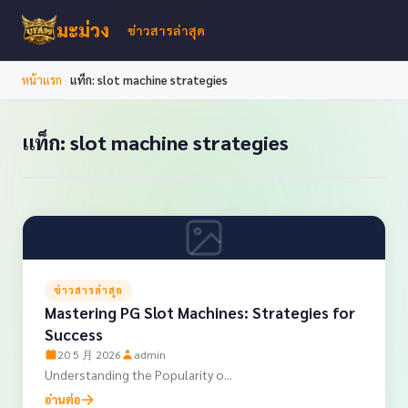
มะม่วง
ข่าวสารล่าสุด
›
หน้าแรก
แท็ก: slot machine strategies
แท็ก: slot machine strategies
ข่าวสารล่าสุด
Mastering PG Slot Machines: Strategies for
Success
20 5 月 2026
admin
Understanding the Popularity o...
อ่านต่อ