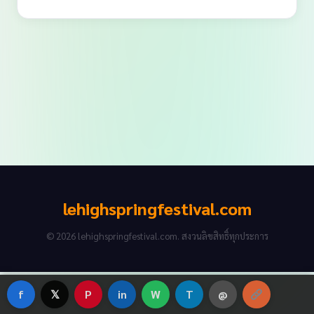
lehighspringfestival.com
© 2026 lehighspringfestival.com. สงวนลิขสิทธิ์ทุกประการ
f
𝕏
P
in
W
T
@