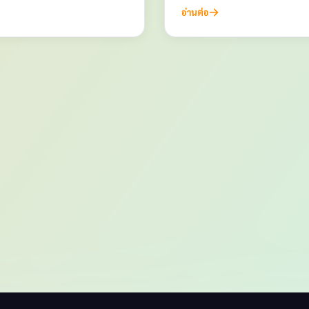
อ่านต่อ