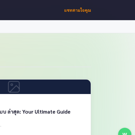
แชทตามใจคุณ
ะบบ ล่าสุด: Your Ultimate Guide
.
W