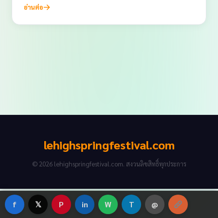
อ่านต่อ
lehighspringfestival.com
© 2026 lehighspringfestival.com. สงวนลิขสิทธิ์ทุกประการ
f
𝕏
P
in
W
T
@