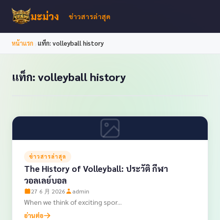
มะม่วง
ข่าวสารล่าสุด
›
หน้าแรก
แท็ก: volleyball history
แท็ก: volleyball history
ข่าวสารล่าสุด
The History of Volleyball: ประวัติ กีฬา
วอลเลย์บอล
27 6 月 2026
admin
When we think of exciting spor...
อ่านต่อ