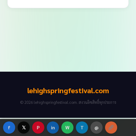
lehighspringfestival.com
© 2026 lehighspringfestival.com. สงวนลิขสิทธิ์ทุกประการ
f
𝕏
P
in
W
T
@