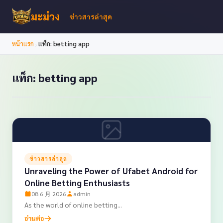
มะม่วง
ข่าวสารล่าสุด
›
หน้าแรก
แท็ก: betting app
แท็ก: betting app
ข่าวสารล่าสุด
Unraveling the Power of Ufabet Android for
Online Betting Enthusiasts
08 6 月 2026
admin
As the world of online betting...
อ่านต่อ