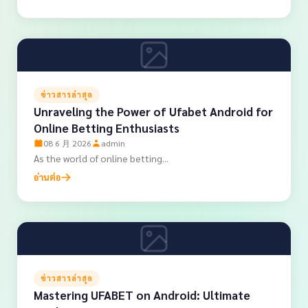
ข่าวสารล่าสุด
Unraveling the Power of Ufabet Android for
Online Betting Enthusiasts
08 6 月 2026
admin
As the world of online betting...
อ่านต่อ
ข่าวสารล่าสุด
Mastering UFABET on Android: Ultimate