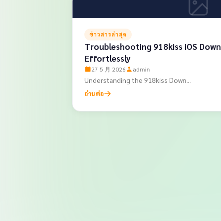
ข่าวสารล่าสุด
Troubleshooting 918kiss iOS Down
Effortlessly
27 5 月 2026
admin
Understanding the 918kiss Down...
อ่านต่อ