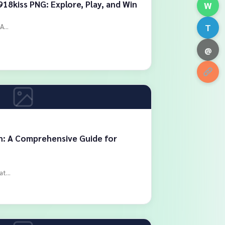
18kiss PNG: Explore, Play, and Win
W
...
T
@
n: A Comprehensive Guide for
t...