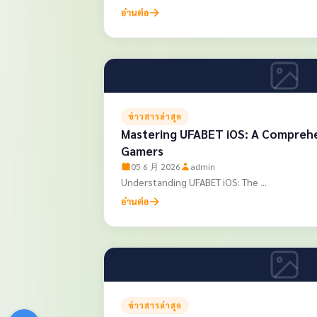
อ่านต่อ
ข่าวสารล่าสุด
Mastering UFABET iOS: A Comprehe
Gamers
05 6 月 2026
admin
Understanding UFABET iOS: The ...
อ่านต่อ
ข่าวสารล่าสุด