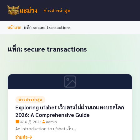
มะม่วง
ข่าวสารล่าสุด
›
หน้าแรก
แท็ก: secure transactions
แท็ก: secure transactions
ข่าวสารล่าสุด
Exploring ufabet เว็บตรงไม่ผ่านเอแทงบอลโลก
2026: A Comprehensive Guide
07 6 月 2026
admin
An Introduction to ufabet เว็บ...
อ่านต่อ